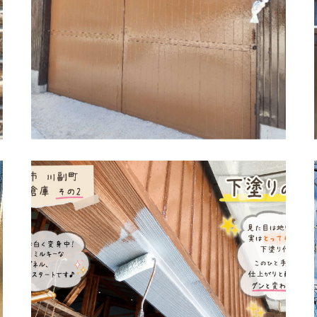
佐賀市 川副町 農業倉庫 外壁塗装 その2