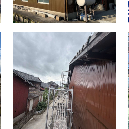
佐賀市 川副町 倉庫外壁塗装 上塗り