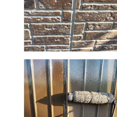
佐賀市 川副町 農業倉庫 外壁塗装その②