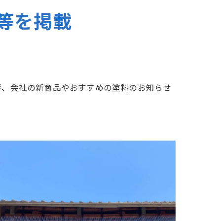
等を掲載
屋根塗装
防水
屋根カバー工法
拶、会社の新商品やおすすめの塗料のお知らせ
ロアリ対策、防鳥工事とリフォーム
佐賀市 川副町 農業倉庫その② 波板交換