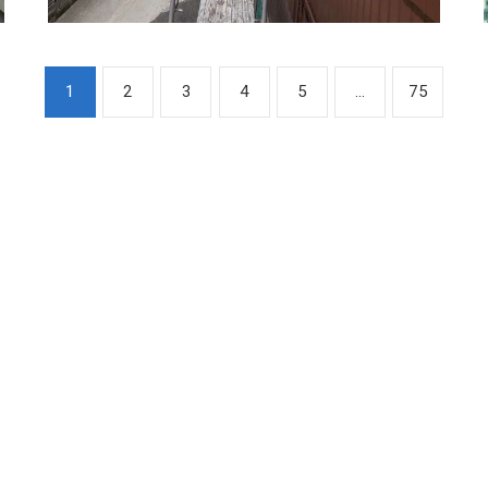
1
2
3
4
5
...
75