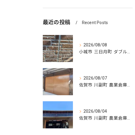
最近の投稿
Recent Posts
2026/08/08
小城市 三日月町 ダブルトーン塗装
2026/08/07
佐賀市 川副町 農業倉庫その② 完了❗️
2026/08/04
佐賀市 川副町 農業倉庫その② 波板交換