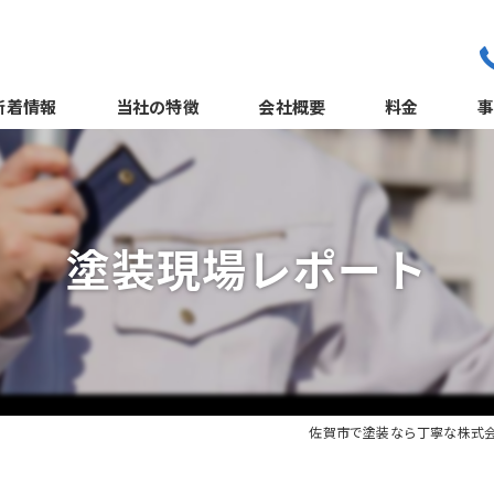
新着情報
当社の特徴
会社概要
料金
職人紹介
外
よくある質問
塗装現場レポート
サポート体制
佐賀市で塗装なら丁寧な株式
屋