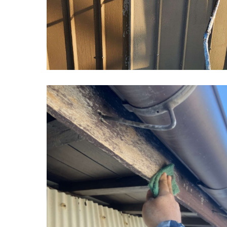
佐賀市 川副町 農業倉庫 その2