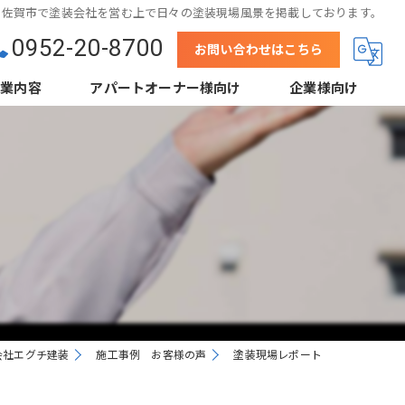
佐賀市で塗装会社を営む上で日々の塗装現場風景を掲載しております。
0952-20-8700
お問い合わせはこちら
事業内容
アパートオーナー様向け
企業様向け
壁
結露防止塗装（当社事例）
下地処理
鋼板屋根塗装
省エネ塗装（遮熱・断熱）
高デザイン塗装
外装クリーニング
会社エグチ建装
施工事例 お客様の声
塗装現場レポート
根工事