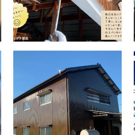
佐賀市 川副町 農業倉庫 壁塗装 完了後 清
掃。