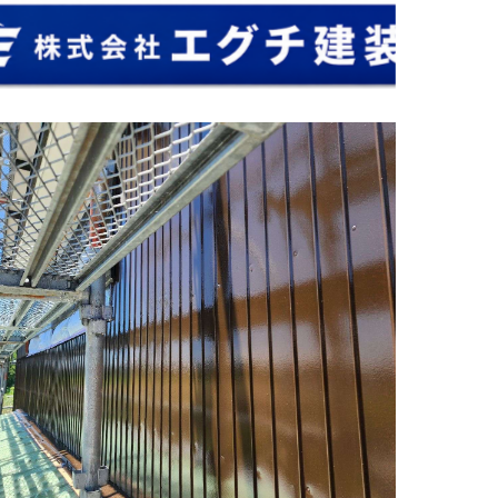
佐賀市 川副町 外壁塗装 中塗り