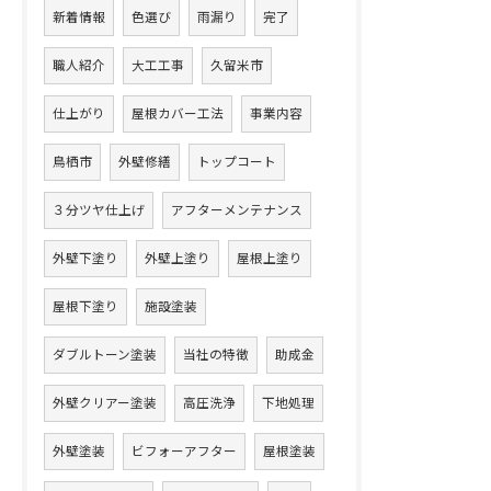
新着情報
色選び
雨漏り
完了
職人紹介
大工工事
久留米市
仕上がり
屋根カバー工法
事業内容
鳥栖市
外壁修繕
トップコート
３分ツヤ仕上げ
アフターメンテナンス
外壁下塗り
外壁上塗り
屋根上塗り
屋根下塗り
施設塗装
ダブルトーン塗装
当社の特徴
助成金
外壁クリアー塗装
高圧洗浄
下地処理
外壁塗装
ビフォーアフター
屋根塗装