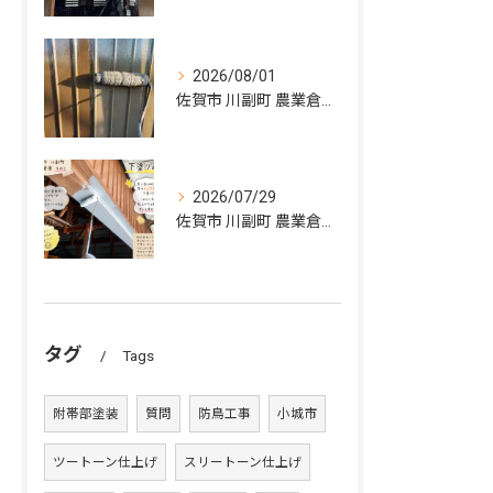
2026/08/01
佐賀市 川副町 農業倉庫 外壁塗装その②
2026/07/29
佐賀市 川副町 農業倉庫 外壁塗装 その2
タグ
Tags
附帯部塗装
質問
防鳥工事
小城市
ツートーン仕上げ
スリートーン仕上げ