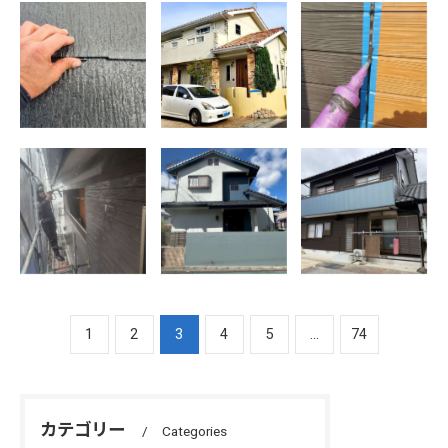
佐賀市 北川副
佐賀市 外壁塗
佐賀市 北川副
町 I様邸 下
装 色決め
町 I様邸 シ
地処理
ーリング工事
佐賀市北川副
佐賀市本庄町
鹿島市 Ｙ様邸
町 I様邸 高
Ｔ様邸 外壁塗
住宅外部塗装工
圧洗浄
装工事
事 完了
1
2
3
4
5
...
74
カテゴリー
Categories