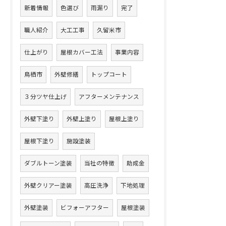
新着情報
色選び
雨漏り
完了
職人紹介
大工工事
久留米市
仕上がり
屋根カバー工法
事業内容
鳥栖市
外壁修繕
トップコート
３分ツヤ仕上げ
アフターメンテナンス
外壁下塗り
外壁上塗り
屋根上塗り
屋根下塗り
施設塗装
ダブルトーン塗装
当社の特徴
助成金
外壁クリアー塗装
高圧洗浄
下地処理
外壁塗装
ビフォーアフター
屋根塗装