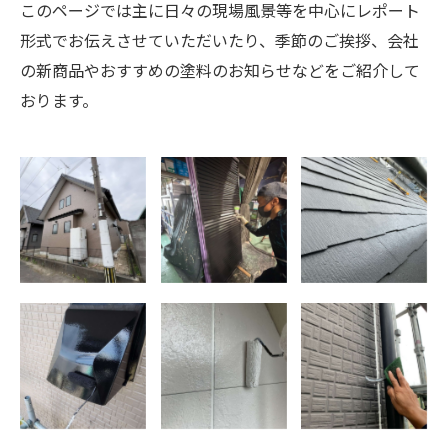
このページでは主に日々の現場風景等を中心にレポート
形式でお伝えさせていただいたり、季節のご挨拶、会社
の新商品やおすすめの塗料のお知らせなどをご紹介して
おります。
大川市 戸建中
福岡県大川市
福岡県大川市
古住宅塗装工事
戸建賃貸住宅塗
戸建賃貸住宅塗
装 附帯部塗装
装工事 屋根塗
装
福岡県大川市賃
福岡県大川市賃
福岡県大川市賃
貸戸建 外壁中塗
貸戸建 外壁下塗
貸戸建 下処理
り
り