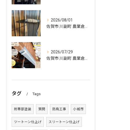
2026/08/01
佐賀市 川副町 農業倉庫 外壁塗装その②
2026/07/29
佐賀市 川副町 農業倉庫 外壁塗装 その2
タグ
Tags
附帯部塗装
質問
防鳥工事
小城市
ツートーン仕上げ
スリートーン仕上げ