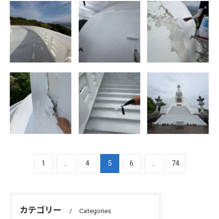
小城市 牛津町
小城市 牛津町
小城市 牛津町
記念塔 塗装工事
記念塔 塗装工事
記念塔 塗装工事
外壁上塗り
下塗り
小城市牛津町 記
小城市牛津町 記
小城市牛津町 記
念碑 下地処理
念碑 高圧洗浄
念碑 洗浄塗装
1
...
4
5
6
...
74
カテゴリー
Categories