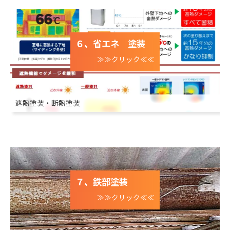
６、省エネ 塗装
≫≫クリック≪≪
遮熱塗装・断熱塗装
７、鉄部塗装
≫≫クリック≪≪