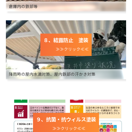
倉庫内の鉄部等
８、結露防止 塗装
≫≫クリック≪≪
降雨時の屋内水滴対策、屋内鉄部の汗かき対策
９、抗菌・抗ウィルス塗装
≫≫クリック≪≪