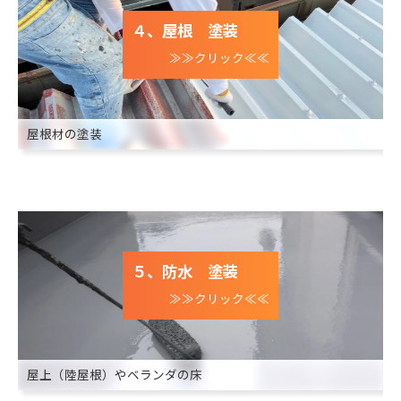
４、屋根 塗装
≫≫クリック≪≪
屋根材の塗装
５、防水 塗装
≫≫クリック≪≪
屋上（陸屋根）やベランダの床