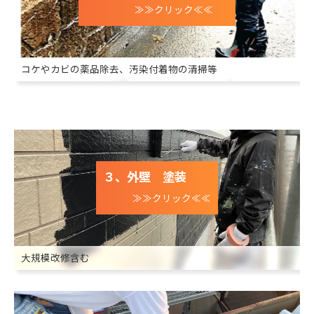
≫≫クリック≪≪
コケやカビの薬品除去、汚染付着物の清掃等
３、外壁 塗装
≫≫クリック≪≪
大規模改修含む