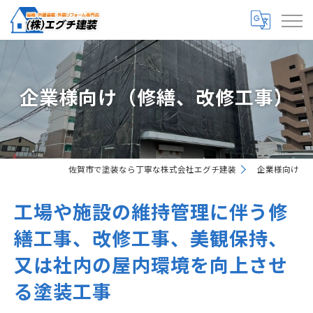
企業様向け（修繕、改修工事）
佐賀市で塗装なら丁寧な株式会社エグチ建装
企業様向け
工場や施設の維持管理に伴う修
繕工事、改修工事、美観保持、
又は社内の屋内環境を向上させ
る塗装工事