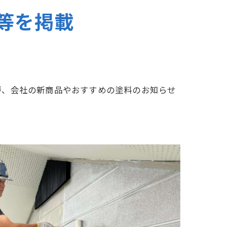
等を掲載
屋根塗装
防水
屋根カバー工法
拶、会社の新商品やおすすめの塗料のお知らせ
ロアリ対策、防鳥工事とリフォーム
鹿島市 Y様邸 外壁塗装工事