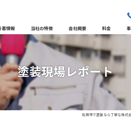
新着情報
当社の特徴
会社概要
料金
職人紹介
外
よくある質問
塗装現場レポート
サポート体制
佐賀市で塗装なら丁寧な株式
屋