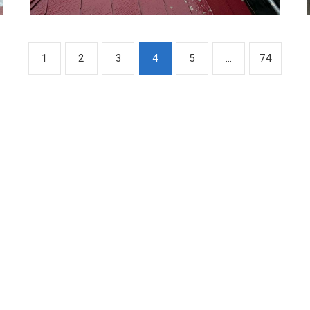
1
2
3
4
5
...
74