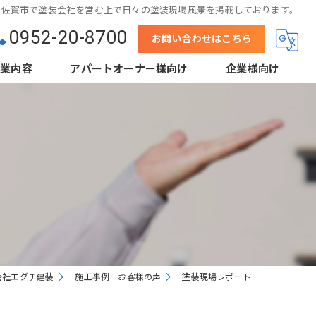
佐賀市で塗装会社を営む上で日々の塗装現場風景を掲載しております。
0952-20-8700
お問い合わせはこちら
事業内容
アパートオーナー様向け
企業様向け
壁
結露防止塗装（当社事例）
下地処理
鋼板屋根塗装
省エネ塗装（遮熱・断熱）
高デザイン塗装
外装クリーニング
会社エグチ建装
施工事例 お客様の声
塗装現場レポート
根工事