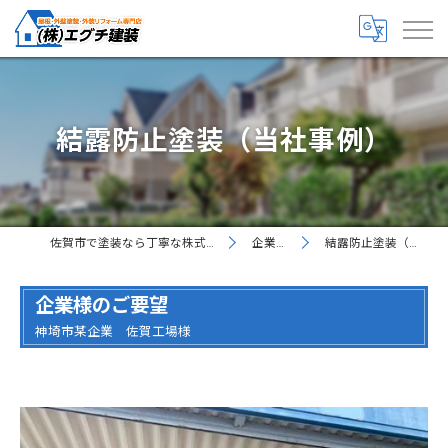
結露防止塗装（当社事例）
佐賀市で塗装なら丁寧な株式会社エグチ建装
企業様向け
結露防止塗装（当社事例）
企業様のご要望
神埼市某企業 佐賀工場様