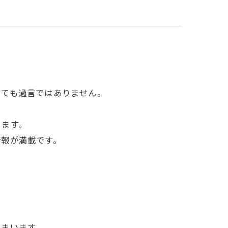
屋根塗装
防水
屋根カバー工法
っても過言ではありません。
ロアリ対策、防鳥工事とリフォーム
きます。
情報が満載です。
しまいます。