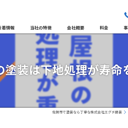
新着情報
当社の特徴
会社概要
料金
職人紹介
外
よくある質問
の塗装は下地処理が寿命
サポート体制
佐賀市で塗装なら丁寧な株式会社エグチ建装
屋