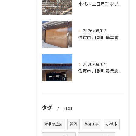
小城市 三日月町 ダブルトーン塗装
2026/08/07
佐賀市 川副町 農業倉庫その② 完了❗️
2026/08/04
佐賀市 川副町 農業倉庫その② 波板交換
タグ
Tags
附帯部塗装
質問
防鳥工事
小城市