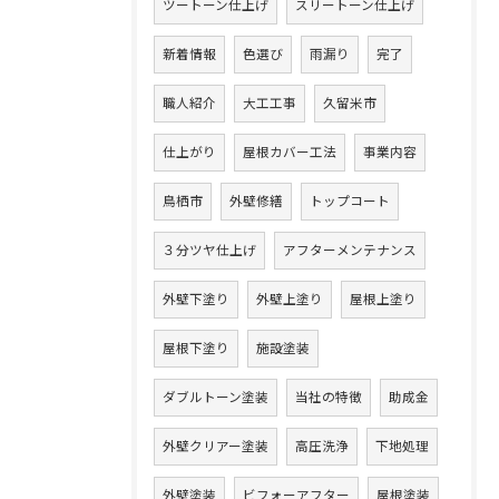
ツートーン仕上げ
スリートーン仕上げ
新着情報
色選び
雨漏り
完了
職人紹介
大工工事
久留米市
仕上がり
屋根カバー工法
事業内容
鳥栖市
外壁修繕
トップコート
３分ツヤ仕上げ
アフターメンテナンス
外壁下塗り
外壁上塗り
屋根上塗り
屋根下塗り
施設塗装
ダブルトーン塗装
当社の特徴
助成金
外壁クリアー塗装
高圧洗浄
下地処理
外壁塗装
ビフォーアフター
屋根塗装