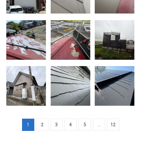
神埼市 屋根カ
神埼市 屋根カ
神埼市 屋根カ
バー工法
バー工法
バー工法 施工
前
大川市 戸建中
福岡県大川市
佐賀市 金立町
古住宅塗装工事
戸建賃貸住宅塗
防鳥ネット
装工事 屋根塗
装
1
2
3
4
5
...
12