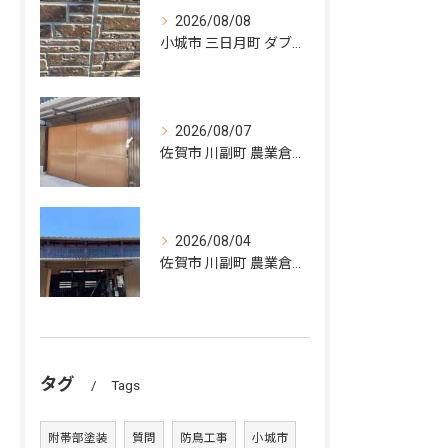
2026/08/08
小城市 三日月町 ダブルトーン塗装
2026/08/07
佐賀市 川副町 農業倉庫その② 完了❗️
2026/08/04
佐賀市 川副町 農業倉庫その② 波板交換
タグ
Tags
附帯部塗装
質問
防鳥工事
小城市