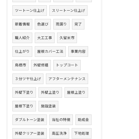
ツートーン仕上げ
スリートーン仕上げ
新着情報
色選び
雨漏り
完了
職人紹介
大工工事
久留米市
仕上がり
屋根カバー工法
事業内容
鳥栖市
外壁修繕
トップコート
３分ツヤ仕上げ
アフターメンテナンス
外壁下塗り
外壁上塗り
屋根上塗り
屋根下塗り
施設塗装
ダブルトーン塗装
当社の特徴
助成金
外壁クリアー塗装
高圧洗浄
下地処理