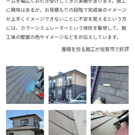
ームを幅広くお引き受けしてきた実績があります。施工
に興味はあるが、お見積もりの段階で完成後のイメージ
が上手くイメージできないことに不安を覚えるという方
には、カラーシミュレーターという技術を駆使して、施
工後の壁面の色やイメージなどをお伝えしています。
屋根を労る施工が佐賀市で好評
佐賀市 北川副
佐賀市 川副
佐賀市北川副
町 I 様邸 屋
町 アパート塗
町 I様邸 屋
根塗装工事 中
装工事 ビフォ
根・附帯部下塗
塗り・上塗り
ーアフター
り
神埼市 屋根カ
神埼市 屋根カ
神埼市 屋根カ
バー工法 完了
バー工法
バー工法
状況