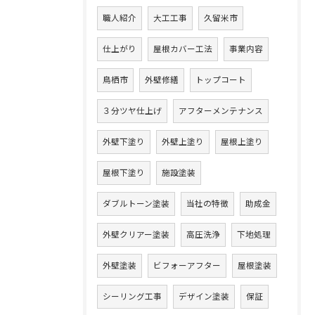
職人紹介
大工工事
久留米市
仕上がり
屋根カバー工法
事業内容
鳥栖市
外壁修繕
トップコート
３分ツヤ仕上げ
アフターメンテナンス
外壁下塗り
外壁上塗り
屋根上塗り
屋根下塗り
施設塗装
ダブルトーン塗装
当社の特徴
助成金
外壁クリアー塗装
高圧洗浄
下地処理
外壁塗装
ビフォーアフター
屋根塗装
シーリング工事
デザイン塗装
保証