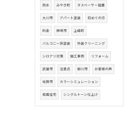
防水
みやき町
タスペーサー設置
大川市
アパート塗装
初めての方
料金
神埼市
上峰町
バルコニー床塗装
外装クリーニング
シロアリ対策
施工事例
リフォーム
武雄市
注意点
柳川市
お客様の声
佐賀市
カラーシミュレーション
和風住宅
シングルトーン仕上げ