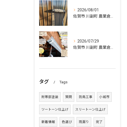
2026/08/01
佐賀市 川副町 農業倉庫 外壁塗装その②
2026/07/29
佐賀市 川副町 農業倉庫 外壁塗装 その2
タグ
Tags
附帯部塗装
質問
防鳥工事
小城市
ツートーン仕上げ
スリートーン仕上げ
新着情報
色選び
雨漏り
完了