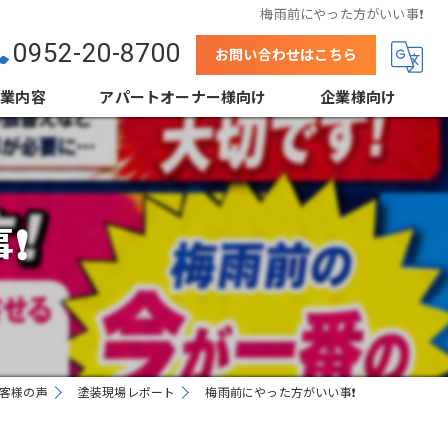
梅雨前にやった方がいい事❗️
0952-20-8700
お問い合わせはこちら
事業内容
アパートオーナー様向け
企業様向け
壁
結露防止塗装（当社事例）
下地処理
鋼板屋根塗装
️
省エネ塗装（遮熱・断熱）
高デザイン塗装
外装クリーニング
客様の声
塗装現場レポート
梅雨前にやった方がいい事❗️
根工事