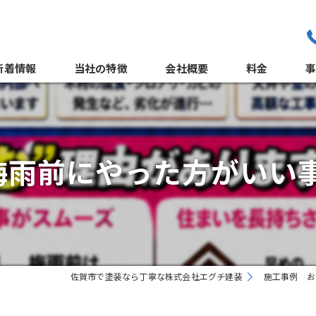
新着情報
当社の特徴
会社概要
料金
職人紹介
外
よくある質問
梅雨前にやった方がいい事❗
サポート体制
佐賀市で塗装なら丁寧な株式会社エグチ建装
施工事例 お
屋