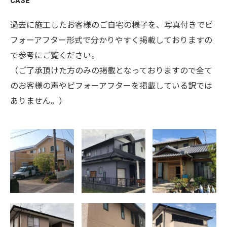
CASE
過去に施工したお客様のご自宅の様子を、写真付きでビ
フォーアフター形式で分かりやすく掲載しておりますの
で参考にご覧ください。
（ご了承頂けた方のみの掲載となっておりますので全て
のお客様の声やビフォーアフターを掲載している訳では
ありません。）
佐賀市鍋島町蛎
佐賀市鍋島 K
神埼市 N様邸
久 T様邸外壁
様邸屋根、外壁
外壁、木部塗装
塗装 (2液型シリ
塗装 (2液型シリ
(ラジカル塗
コン樹脂仕様)
コン樹脂)
料、木部クリア
ー)
佐賀市大和町
佐賀市兵庫町
外壁塗装、屋根
アパート屋根、
渕 T様邸屋
塗装 久保田