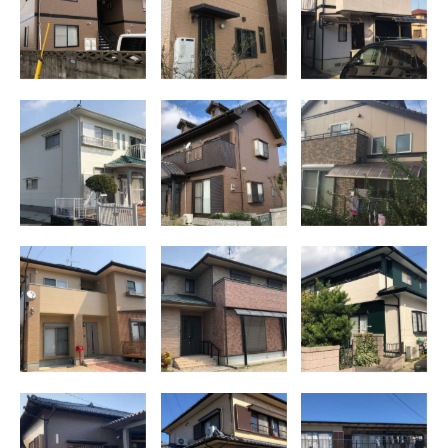
外壁塗装 (ラジ
根、外壁塗装工
町 E様邸
カル塗料)
事 (ラジカル塗
料仕様)
佐賀市諸富町
久留米市三瀦
外壁塗装 三日
N様邸屋根、外
町 U様邸外壁
月町 N様邸外
壁塗装工事 (ラ
塗装 (2液型シリ
壁塗装 (遮熱型
ジカル塗料仕
コン樹脂)
フッ素樹脂)
様)
東与賀町 S様
神埼市 Y様邸
筑後市 M様邸
邸外壁塗装 (高
外壁クリアー仕
屋根、外壁塗装
耐候無機塗料仕
上げ (2液型シリ
(高耐候無機塗
様)
コン樹脂)
料仕様)
神埼市 T様邸
川副町 K様邸
大牟田市 K様
外壁塗装 (ラジ
外壁塗装 (最高
邸外壁塗装工事