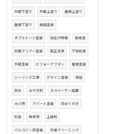
外壁下塗り
外壁上塗り
屋根上塗り
屋根下塗り
施設塗装
ダブルトーン塗装
当社の特徴
助成金
外壁クリアー塗装
高圧洗浄
下地処理
外壁塗装
ビフォーアフター
屋根塗装
シーリング工事
デザイン塗装
保証
防水
みやき町
タスペーサー設置
大川市
アパート塗装
初めての方
料金
神埼市
上峰町
バルコニー床塗装
外装クリーニング