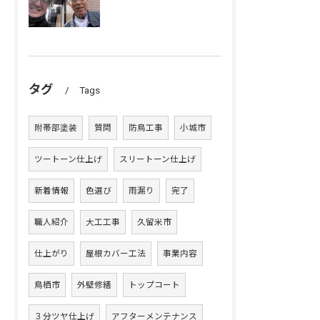
タグ
Tags
附帯部塗装
質問
防鳥工事
小城市
ツートーン仕上げ
スリートーン仕上げ
新着情報
色選び
雨漏り
完了
職人紹介
大工工事
久留米市
仕上がり
屋根カバー工法
事業内容
鳥栖市
外壁修繕
トップコート
３分ツヤ仕上げ
アフターメンテナンス