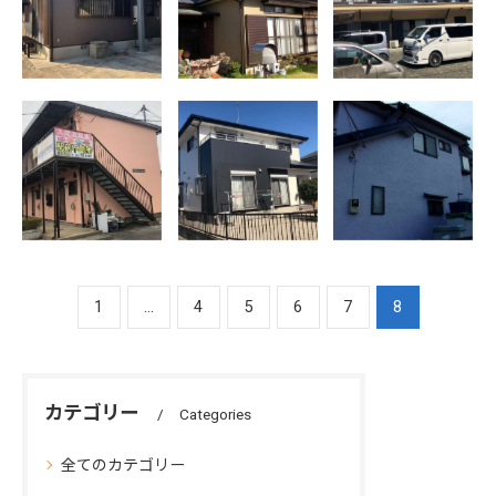
カル塗料仕様)
級単層弾性塗料
(高耐候無機塗
仕様)
料仕様)
吉野ヶ里町 コ
千代田町 W様
外壁塗装、雨ど
スモハイツ伊東
邸屋根、外壁塗
い塗装、コーキ
外壁塗装 (ラジ
装工事 (ラジカ
ング工事 佐賀
カル塗料)
ル塗料)
県佐賀市 M様
邸
1
...
4
5
6
7
8
カテゴリー
Categories
全てのカテゴリー