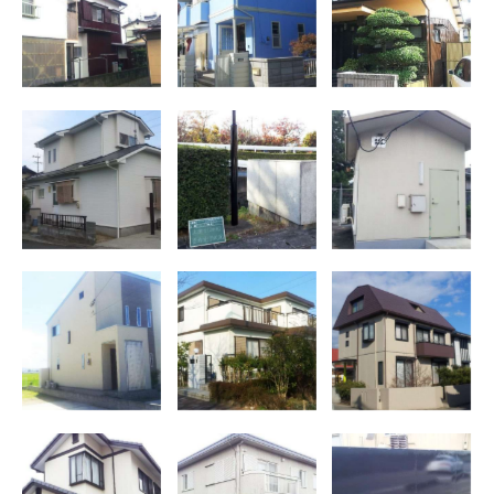
H様邸
邸 水性シリコ
ン仕様
外壁塗装、屋根
外灯、照明器具
外壁塗装、屋根
塗装 吉野ヶ里
塗装 佐賀市
塗装 鹿島市
町 T様邸
水道局電燈
鹿島無線局
外壁塗装 神埼
外壁塗装 佐賀
外壁塗装、屋根
市神埼町 N様
市 I様邸
塗装 佐賀市巨
邸
勢町 H様邸
外壁塗装、屋根
外壁塗装、屋根
外壁塗装、屋根
塗装 山口県下
塗装 多久市
塗装 神埼市神