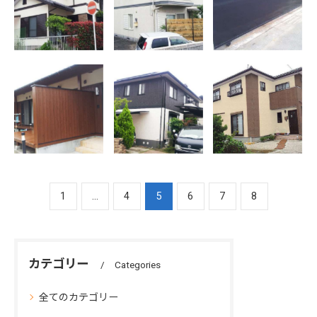
関市 K様邸
K様邸
埼町 O包装工
業
外壁塗装 佐賀
外壁塗装 佐賀
外壁塗装 神埼
市 S様邸
市 N様邸
市神埼町 O様
邸
1
...
4
5
6
7
8
カテゴリー
Categories
全てのカテゴリー