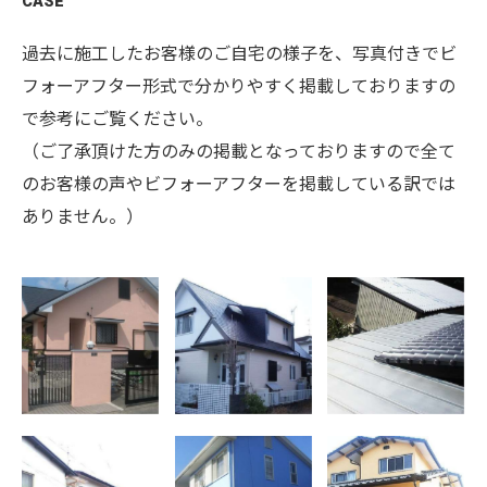
CASE
過去に施工したお客様のご自宅の様子を、写真付きでビ
フォーアフター形式で分かりやすく掲載しておりますの
で参考にご覧ください。
（ご了承頂けた方のみの掲載となっておりますので全て
のお客様の声やビフォーアフターを掲載している訳では
ありません。）
外壁塗装、屋根
外壁塗装 佐賀
外壁塗装、屋根
塗装 佐賀市大
市 K様邸
塗装 杵島郡白
財 Y様邸
石町 M様邸
外壁塗装 佐賀
外壁塗装、屋根
外壁塗装 佐賀
市 H様邸
塗装 鳥栖市
市兵庫町 T様