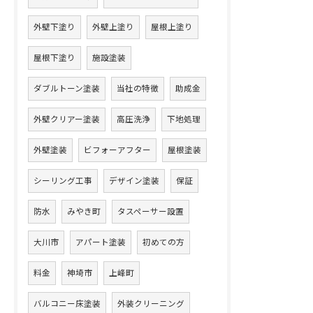
外壁下塗り
外壁上塗り
屋根上塗り
屋根下塗り
施設塗装
ダブルトーン塗装
当社の特徴
助成金
外壁クリアー塗装
高圧洗浄
下地処理
外壁塗装
ビフォーアフター
屋根塗装
シーリング工事
デザイン塗装
保証
防水
みやき町
タスペーサー設置
大川市
アパート塗装
初めての方
料金
神埼市
上峰町
バルコニー床塗装
外装クリーニング