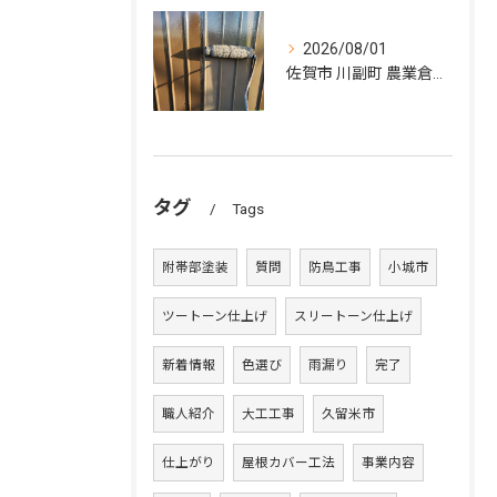
2026/08/01
佐賀市 川副町 農業倉庫 外壁塗装その②
タグ
Tags
附帯部塗装
質問
防鳥工事
小城市
ツートーン仕上げ
スリートーン仕上げ
新着情報
色選び
雨漏り
完了
職人紹介
大工工事
久留米市
仕上がり
屋根カバー工法
事業内容