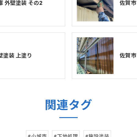
庫 外壁塗装 その2
佐賀市
壁塗装 上塗り
佐賀市
関連タグ
#小城市
#下地処理
#施設塗装