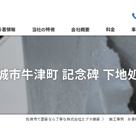
新着情報
当社の特徴
会社概要
料金
職人紹介
外
よくある質問
城市牛津町 記念碑 下地
サポート体制
佐賀市で塗装なら丁寧な株式会社エグチ建装
施工事例 お客
屋