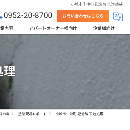
小城市牛津町 記念碑 洗浄塗装
0952-20-8700
お問い合わせはこちら
事業内容
アパートオーナー様向け
企業様向け
壁
結露防止塗装（当社事例）
下地処理
鋼板屋根塗装
処理
省エネ塗装（遮熱・断熱）
高デザイン塗装
外装クリーニング
様の声
塗装現場レポート
小城市牛津町 記念碑 下地処理
根工事