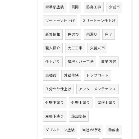
附帯部塗装
質問
防鳥工事
小城市
ツートーン仕上げ
スリートーン仕上げ
新着情報
色選び
雨漏り
完了
職人紹介
大工工事
久留米市
仕上がり
屋根カバー工法
事業内容
鳥栖市
外壁修繕
トップコート
３分ツヤ仕上げ
アフターメンテナンス
外壁下塗り
外壁上塗り
屋根上塗り
屋根下塗り
施設塗装
ダブルトーン塗装
当社の特徴
助成金