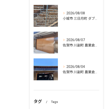
2026/08/08
小城市 三日月町 ダブルトーン塗装
2026/08/07
佐賀市 川副町 農業倉庫その② 完了❗️
2026/08/04
佐賀市 川副町 農業倉庫その② 波板交換
タグ
Tags