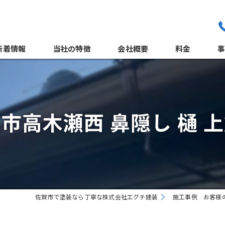
新着情報
当社の特徴
会社概要
料金
職人紹介
外
よくある質問
市高木瀬西 鼻隠し 樋 
サポート体制
佐賀市で塗装なら丁寧な株式会社エグチ建装
施工事例 お客様
屋