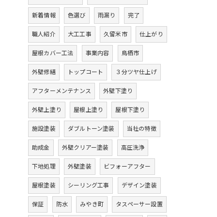
新着情報
色選び
雨漏り
完了
職人紹介
大工工事
久留米市
仕上がり
屋根カバー工法
事業内容
鳥栖市
外壁修繕
トップコート
３分ツヤ仕上げ
アフターメンテナンス
外壁下塗り
外壁上塗り
屋根上塗り
屋根下塗り
施設塗装
ダブルトーン塗装
当社の特徴
助成金
外壁クリアー塗装
高圧洗浄
下地処理
外壁塗装
ビフォーアフター
屋根塗装
シーリング工事
デザイン塗装
保証
防水
みやき町
タスペーサー設置