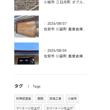
小城市 三日月町 ダブルトーン塗装
2026/08/07
佐賀市 川副町 農業倉庫その② 完了❗️
2026/08/04
佐賀市 川副町 農業倉庫その② 波板交換
タグ
Tags
附帯部塗装
質問
防鳥工事
小城市
ツートーン仕上げ
スリートーン仕上げ