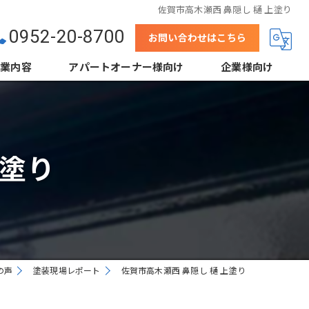
佐賀市高木瀬西 鼻隠し 樋 上塗り
0952-20-8700
お問い合わせはこちら
事業内容
アパートオーナー様向け
企業様向け
壁
結露防止塗装（当社事例）
下地処理
鋼板屋根塗装
上塗り
省エネ塗装（遮熱・断熱）
高デザイン塗装
外装クリーニング
の声
塗装現場レポート
佐賀市高木瀬西 鼻隠し 樋 上塗り
根工事