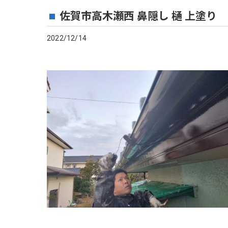
佐賀市高木瀬西 鼻隠し 樋 上塗り
2022/12/14