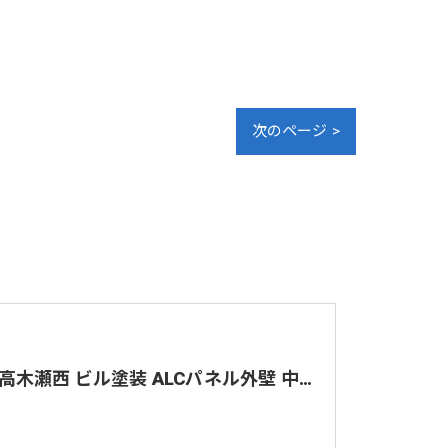
次のページ >
佐賀市高木瀬西 ビル塗装 ALCパネル外壁 中塗り 上塗り