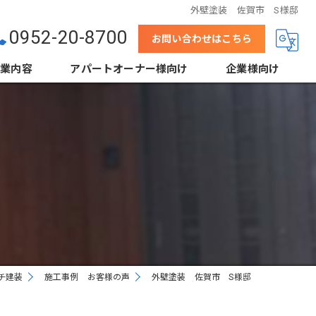
外壁塗装 佐賀市 S様邸
0952-20-8700
お問い合わせはこちら
事業内容
アパートオーナー様向け
企業様向け
壁
結露防止塗装（当社事例）
下地処理
鋼板屋根塗装
省エネ塗装（遮熱・断熱）
高デザイン塗装
外装クリーニング
チ建装
施工事例 お客様の声
外壁塗装 佐賀市 S様邸
根工事