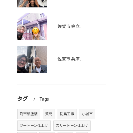
佐賀市金立町 I様邸住宅 屋根、外壁塗装工事
佐賀市兵庫南
タグ
Tags
附帯部塗装
質問
防鳥工事
小城市
ツートーン仕上げ
スリートーン仕上げ