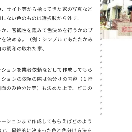
色、サイト等から拾ってきた家の写真など
用しない色のものは選択肢から外す。
うか、客観性を鑑みて色決めを行うかのブ
マを決める。（例：シンプルであたたかみ
白の調和の取れた家、
ーションを業者依頼などして作成してもら
ーションの依頼の際は色分けの内容（１階
側面のみ色分け等）も決めた上で、どこの
レーションまで作成してもらえばどのよう
ので、最終的に決まった色と色分け方法を