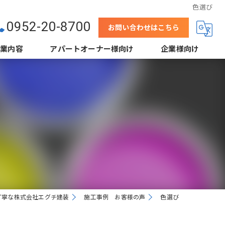
色選び
0952-20-8700
お問い合わせはこちら
事業内容
アパートオーナー様向け
企業様向け
壁
結露防止塗装（当社事例）
下地処理
鋼板屋根塗装
省エネ塗装（遮熱・断熱）
高デザイン塗装
外装クリーニング
丁寧な株式会社エグチ建装
施工事例 お客様の声
色選び
根工事