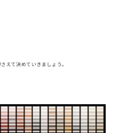
屋根塗装
防水
屋根カバー工法
ロアリ対策、防鳥工事とリフォーム
押さえて決めていきましょう。