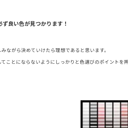
必ず良い色が見つかります！
しみながら決めていけたら理想であると思います。
シ
んてことにならないようにしっかりと色選びのポイントを