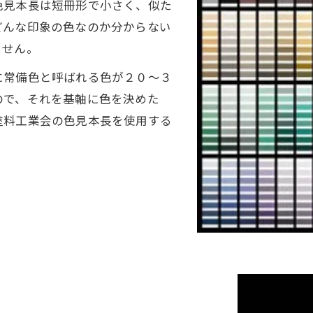
色見本長は短冊形で小さく、似た
どんな印象の色なのか分からない
ません。
に常備色と呼ばれる色が２０～３
ので、それを基軸に色を決めた
塗料工業会の色見本長を使用する